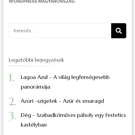
WORDPRESS MAGYARORSZÁG
Legutóbbi bejegyzések
Lagoa Azul – A világ legfenségesebb
panorámája
Azori -szigetek – Azúr és smaragd
Dég – Szabadkőműves páholy egy Festetics
kastélyban