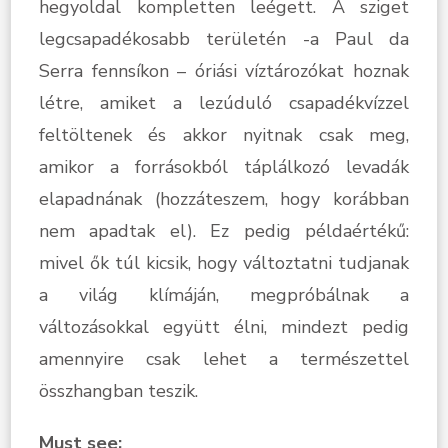
hegyoldal kompletten leégett. A sziget
legcsapadékosabb területén -a Paul da
Serra fennsíkon – óriási víztározókat hoznak
létre, amiket a lezúduló csapadékvízzel
feltöltenek és akkor nyitnak csak meg,
amikor a forrásokból táplálkozó levadák
elapadnának (hozzáteszem, hogy korábban
nem apadtak el). Ez pedig példaértékű:
mivel ők túl kicsik, hogy változtatni tudjanak
a világ klímáján, megpróbálnak a
változásokkal együtt élni, mindezt pedig
amennyire csak lehet a természettel
összhangban teszik.
Must see: