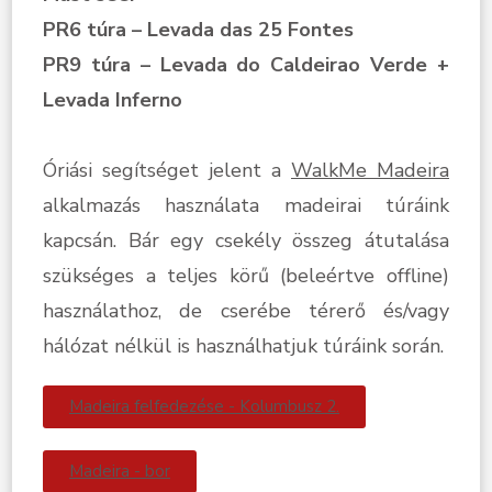
PR6 túra – Levada das 25 Fontes
PR9 túra – Levada do Caldeirao Verde +
Levada Inferno
Óriási segítséget jelent a
WalkMe Madeira
alkalmazás használata madeirai túráink
kapcsán. Bár egy csekély összeg átutalása
szükséges a teljes körű (beleértve offline)
használathoz, de cserébe térerő és/vagy
hálózat nélkül is használhatjuk túráink során.
Madeira felfedezése - Kolumbusz 2.
Madeira - bor