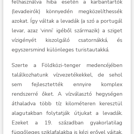
felhasználva hiba esetén a karbantartók
(levadeirók) könnyedén megközelíthessék
azokat. Így váltak a levadák (a szó a portugál
levar, azaz ‘vinni’ igéből származik) a sziget
vízigényét kiszolgáló csatornákká, és
egyszersmind különleges turistautakká.
Szerte a Földközi-tenger medencéjében
találkozhatunk vízvezetékekkel, de sehol
sem fejlesztették ennyire komplex
rendszerré őket. A vízválasztó hegységen
áthaladva több tíz kilométeren keresztül
alagutakban folytatják útjukat a levadák.
Ezeket a 19. században gyakorlatilag
függőleges sziklafalakba is kézi erővel vájtak.