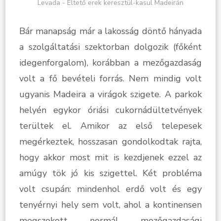
Levada - Éltető erek keresztül-kasul Madeirán
Bár manapság már a lakosság döntő hányada
a szolgáltatási szektorban dolgozik (főként
idegenforgalom), korábban a mezőgazdaság
volt a fő bevételi forrás. Nem mindig volt
ugyanis Madeira a virágok szigete. A parkok
helyén egykor óriási cukornádültetvények
terültek el. Amikor az első telepesek
megérkeztek, hosszasan gondolkodtak rajta,
hogy akkor most mit is kezdjenek ezzel az
amúgy tök jó kis szigettel. Két probléma
volt csupán: mindenhol erdő volt és egy
tenyérnyi hely sem volt, ahol a kontinensen
megszokott normál mezőgazdasági