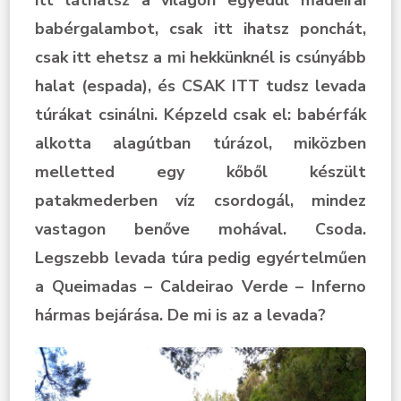
babérgalambot, csak itt ihatsz ponchát,
csak itt ehetsz a mi hekkünknél is csúnyább
halat (espada), és CSAK ITT tudsz levada
túrákat csinálni. Képzeld csak el: babérfák
alkotta alagútban túrázol, miközben
melletted egy kőből készült
patakmederben víz csordogál, mindez
vastagon benőve mohával. Csoda.
Legszebb levada túra pedig egyértelműen
a Queimadas – Caldeirao Verde – Inferno
hármas bejárása. De mi is az a levada?