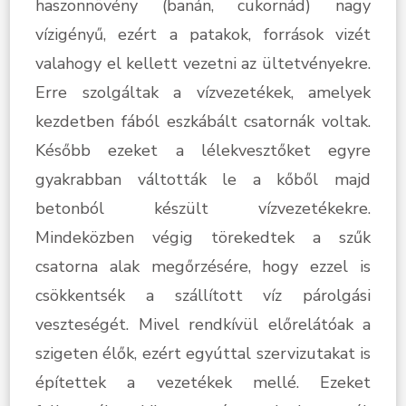
haszonnövény (banán, cukornád) nagy
vízigényű, ezért a patakok, források vizét
valahogy el kellett vezetni az ültetvényekre.
Erre szolgáltak a vízvezetékek, amelyek
kezdetben fából eszkábált csatornák voltak.
Később ezeket a lélekvesztőket egyre
gyakrabban váltották le a kőből majd
betonból készült vízvezetékekre.
Mindeközben végig törekedtek a szűk
csatorna alak megőrzésére, hogy ezzel is
csökkentsék a szállított víz párolgási
veszteségét. Mivel rendkívül előrelátóak a
szigeten élők, ezért egyúttal szervizutakat is
építettek a vezetékek mellé. Ezeket