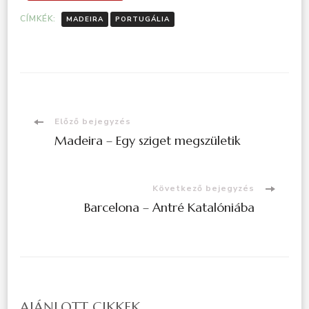
CÍMKÉK:
MADEIRA
PORTUGÁLIA
Előző bejegyzés
Madeira – Egy sziget megszületik
Következő bejegyzés
Barcelona – Antré Katalóniába
AJÁNLOTT CIKKEK