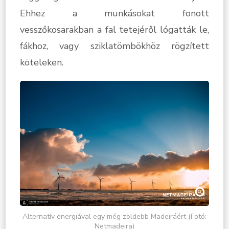
Ehhez a munkásokat fonott
vesszőkosarakban a fal tetejéről lógatták le,
fákhoz, vagy sziklatömbökhöz rögzített
köteleken.
Alternatív energiával egy még zöldebb Madeiráért (Fotó:
Netmadeira)