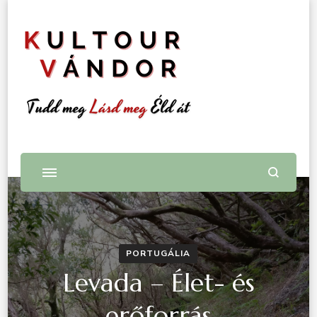
KultourVándor
Tudd meg, lásd meg, éld át
PORTUGÁLIA
Levada – Élet- és
erőforrás